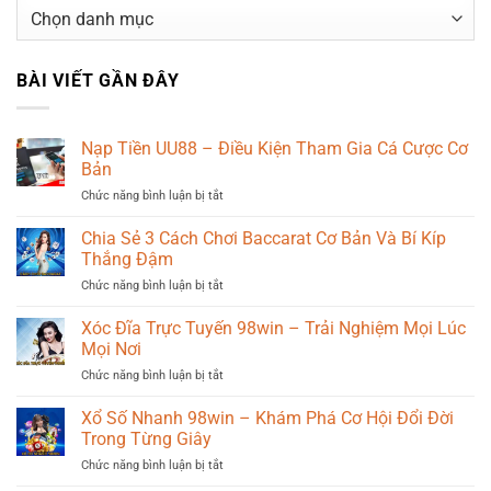
Chuyên
Mục
Hot
BÀI VIẾT GẦN ĐÂY
Nạp Tiền UU88 – Điều Kiện Tham Gia Cá Cược Cơ
Bản
ở
Chức năng bình luận bị tắt
Nạp
Tiền
Chia Sẻ 3 Cách Chơi Baccarat Cơ Bản Và Bí Kíp
UU88
Thắng Đậm
–
ở
Chức năng bình luận bị tắt
Điều
Chia
Kiện
Sẻ
Xóc Đĩa Trực Tuyến 98win – Trải Nghiệm Mọi Lúc
Tham
3
Gia
Mọi Nơi
Cách
Cá
ở
Chức năng bình luận bị tắt
Chơi
Cược
Xóc
Baccarat
Cơ
Đĩa
Xổ Số Nhanh 98win – Khám Phá Cơ Hội Đổi Đời
Cơ
Bản
Trực
Bản
Trong Từng Giây
Tuyến
Và
ở
Chức năng bình luận bị tắt
98win
Bí
Xổ
–
Kíp