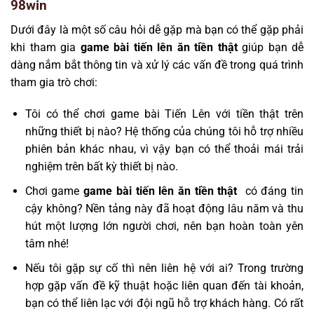
98win
Dưới đây là một số câu hỏi dễ gặp mà bạn có thể gặp phải
khi tham gia
game bài tiến lên ăn tiền thật
giúp bạn dễ
dàng nắm bắt thông tin và xử lý các vấn đề trong quá trình
tham gia trò chơi:
Tôi có thể chơi game bài Tiến Lên với tiền thật trên
những thiết bị nào? Hệ thống của chúng tôi hỗ trợ nhiều
phiên bản khác nhau, vì vậy bạn có thể thoải mái trải
nghiệm trên bất kỳ thiết bị nào.
Chơi game
game bài tiến lên ăn tiền thật
có đáng tin
cậy không? Nền tảng này đã hoạt động lâu năm và thu
hút một lượng lớn người chơi, nên bạn hoàn toàn yên
tâm nhé!
Nếu tôi gặp sự cố thì nên liên hệ với ai? Trong trường
hợp gặp vấn đề kỹ thuật hoặc liên quan đến tài khoản,
bạn có thể liên lạc với đội ngũ hỗ trợ khách hàng. Có rất