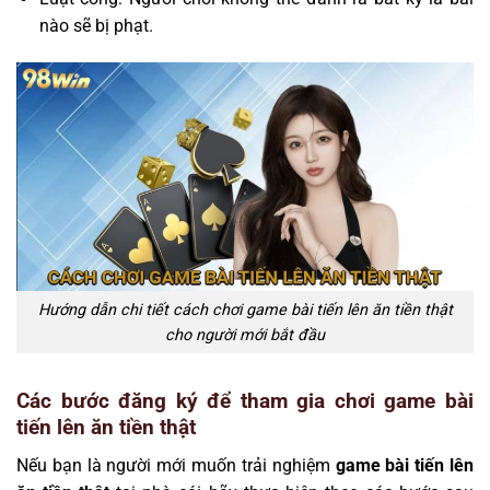
nào sẽ bị phạt.
Hướng dẫn chi tiết cách chơi game bài tiến lên ăn tiền thật
cho người mới bắt đầu
Các bước đăng ký để tham gia chơi game bài
tiến lên ăn tiền thật
Nếu bạn là người mới muốn trải nghiệm
game bài tiến lên