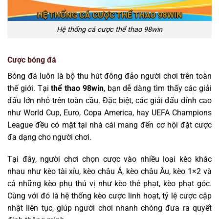
Hệ thống cá cược thể thao 98win
Cược bóng đá
Bóng đá luôn là bộ thu hút đông đảo người chơi trên toàn
thế giới. Tại
thể thao 98win
, bạn dễ dàng tìm thấy các giải
đấu lớn nhỏ trên toàn cầu. Đặc biệt, các giải đấu đỉnh cao
như World Cup, Euro, Copa America, hay UEFA Champions
League đều có mặt tại nhà cái mang đến cơ hội đặt cược
đa dạng cho người chơi.
Tại đây, người chơi chọn cược vào nhiều loại kèo khác
nhau như kèo tài xỉu, kèo châu Á, kèo châu Âu, kèo 1×2 và
cả những kèo phụ thú vị như kèo thẻ phạt, kèo phạt góc.
Cùng với đó là hệ thống kèo cược linh hoạt, tỷ lệ cược cập
nhật liên tục, giúp người chơi nhanh chóng đưa ra quyết