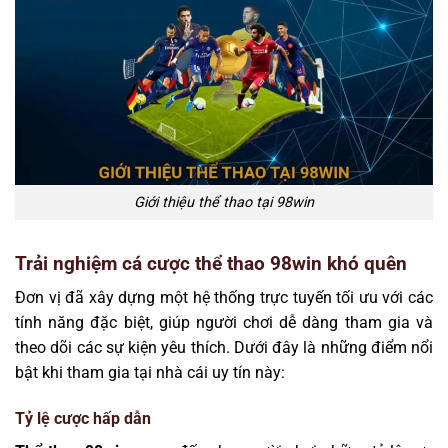
Giới thiệu thể thao tại 98win
Trải nghiệm cá cược thể thao 98win khó quên
Đơn vị đã xây dựng một hệ thống trực tuyến tối ưu với các
tính năng đặc biệt, giúp người chơi dễ dàng tham gia và
theo dõi các sự kiện yêu thích. Dưới đây là những điểm nổi
bật khi tham gia tại nhà cái uy tín này:
Tỷ lệ cược hấp dẫn