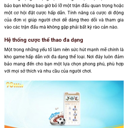
bảo bạn không bao giờ bỏ lỡ một trận đấu quan trọng hoặc
một cơ hội đặt cược hấp dẫn. Tính năng cá cược di động
của đơn vị giúp người chơi dễ dàng theo dõi và tham gia
vào các trận đấu mà không gặp phải bất kỳ rào cản nào.
Hệ thống cược thể thao đa dạng
Một trong những yếu tố làm nên sức hút mạnh mẽ chính là
kho game hấp dẫn với đa dạng thể loại. Nơi đây luôn đảm
bảo mang đến cho bạn một lựa chọn phong phú, phù hợp
với mọi sở thích và nhu cầu của người chơi.