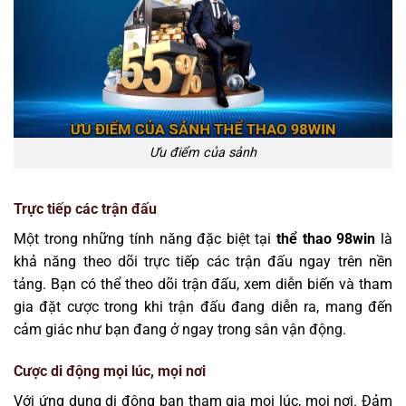
Ưu điểm của sảnh
Trực tiếp các trận đấu
Một trong những tính năng đặc biệt tại
thể thao 98win
là
khả năng theo dõi trực tiếp các trận đấu ngay trên nền
tảng. Bạn có thể theo dõi trận đấu, xem diễn biến và tham
gia đặt cược trong khi trận đấu đang diễn ra, mang đến
cảm giác như bạn đang ở ngay trong sân vận động.
Cược di động mọi lúc, mọi nơi
Với ứng dụng di động bạn tham gia mọi lúc, mọi nơi. Đảm