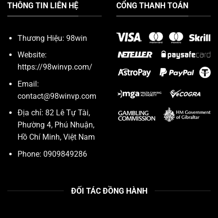
THÔNG TIN LIÊN HỆ
CỔNG THANH TOÁN
Thương Hiệu: 98win
Website:
https://98winvp.com/
Email:
contact@98winvp.com
Địa chỉ: 82 Lê Tự Tài,
Phường 4, Phú Nhuận,
Hồ Chí Minh, Việt Nam
Phone:
0909849286
ĐỐI TÁC ĐỒNG HÀNH