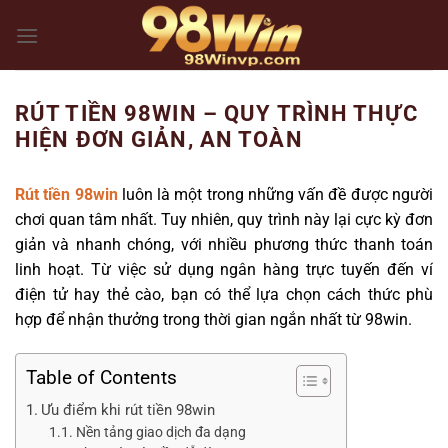
Chuyển
đến
nội
dung
RÚT TIỀN 98WIN – QUY TRÌNH THỰC
HIỆN ĐƠN GIẢN, AN TOÀN
Rút tiền 98win
luôn là một trong những vấn đề được người
chơi quan tâm nhất. Tuy nhiên, quy trình này lại cực kỳ đơn
giản và nhanh chóng, với nhiều phương thức thanh toán
linh hoạt. Từ việc sử dụng ngân hàng trực tuyến đến ví
điện tử hay thẻ cào, bạn có thể lựa chọn cách thức phù
hợp để nhận thưởng trong thời gian ngắn nhất từ 98win.
Table of Contents
Ưu điểm khi rút tiền 98win
Nền tảng giao dịch đa dạng