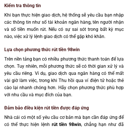
Kiểm tra thông tin
Khi bạn thực hiện giao dịch, hệ thống sẽ yêu cầu bạn nhập
các thông tin như số tài khoản ngân hàng, tên người nhận
và số tiền muốn rút. Nếu có sự sai sót trong bất kỳ mục
nào, việc xử lý lệnh giao dịch có thể gặp khó khăn.
Lựa chọn phương thức rút tiền 98win
Trên nền tảng bạn có nhiều phương thức thanh toán để lựa
chọn. Tuy nhiên, mỗi phương thức sẽ có thời gian xử lý và
yêu cầu riêng. Ví dụ, giao dịch qua ngân hàng có thể mất
vài giờ làm việc, trong khi Thu hồi qua ví điện tử hoặc thẻ
cào lại nhanh chóng hơn. Hãy chọn phương thức phù hợp
với nhu cầu và mục đích của bạn.
Đảm bảo điều kiện rút tiền được đáp ứng
Nhà cái có một số yêu cầu cơ bản mà bạn cần đáp ứng để
có thể thực hiện lệnh
rút tiền 98win
, chẳng hạn như đã